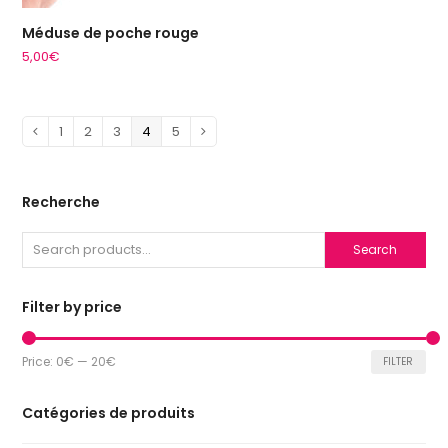
Méduse de poche rouge
5,00
€
1
2
3
4
5
Recherche
Search
Filter by price
Min
Max
Price:
0€
—
20€
FILTER
price
price
Catégories de produits