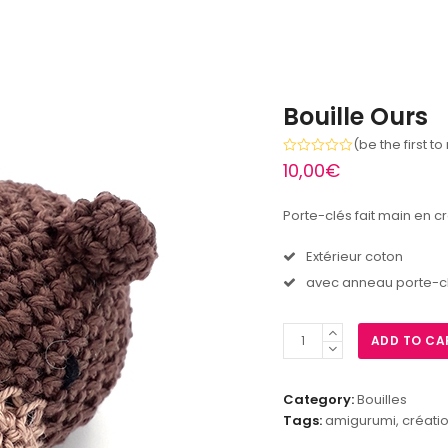
Bouille Ours
(
be the first t
Rated
10,00
€
0
out
of
Porte-clés fait main en c
5
Extérieur coton
avec anneau porte-c
Bouille
ADD TO CA
Ours
quantity
Category:
Bouilles
Tags:
amigurumi
,
créati