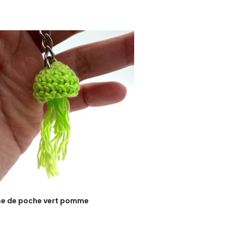
e de poche vert pomme
ADD TO CART