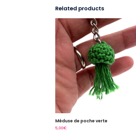
Related products
Méduse de poche verte
ADD TO CART
5,00
€