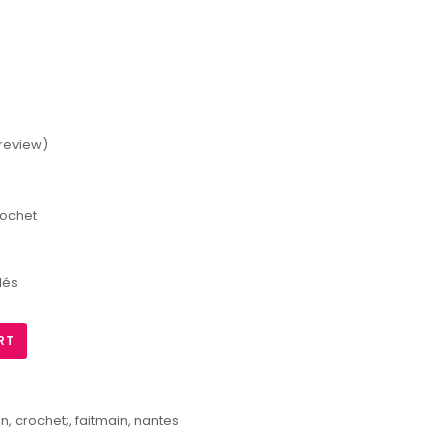
o review
)
rochet
lés
RT
on
,
crochet;
,
faitmain
,
nantes