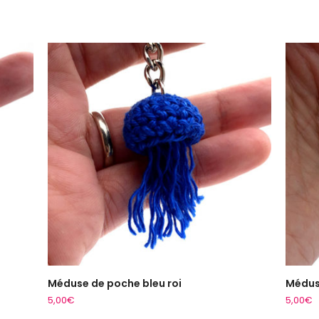
Méduse de poche bleu roi
Médus
ADD TO CART
5,00
€
5,00
€